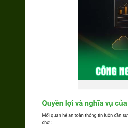
Quyền lợi và nghĩa vụ của 
Mối quan hệ an toàn thông tin luôn cần sự
chơi: