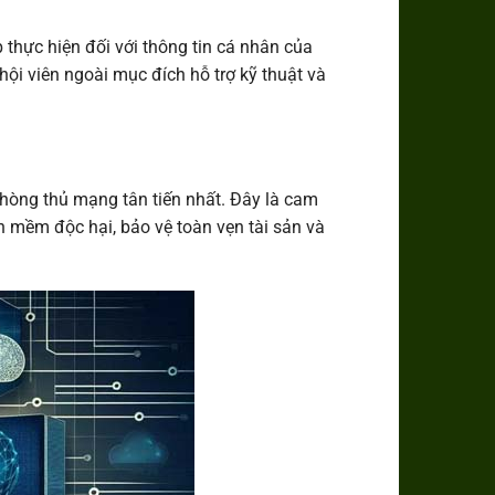
thực hiện đối với thông tin cá nhân của
ội viên ngoài mục đích hỗ trợ kỹ thuật và
hòng thủ mạng tân tiến nhất. Đây là cam
 mềm độc hại, bảo vệ toàn vẹn tài sản và