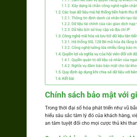
Cam kết bảo vệ quyền riêng tư khách hà
Xây dựng lá chắn công nghệ ngăn chặn
Các loại dữ liệu mà hệ thống tiến hành thu 
Thông tin định danh cá nhân khi tạo tà
Dữ liệu tài chính của các giao dịch nạp v
Dữ liệu lịch sử truy cập và địa chỉ IP
Công nghệ mã hóa và lưu trữ dữ liệu tân tiế
Hệ thống SSL 128 Bit mã hóa đa tầng 
Công nghệ tường lửa nhiều tầng bảo 
Quyền lợi và nghĩa vụ của hội viên đối với dữ
Quyền quản trị dữ liệu cá nhân của ngư
Nghĩa vụ đảm bảo bảo mật cho tài kh
Quy định áp dụng khi chia sẻ dữ liệu với bê
Kết bài
Chính sách bảo mật với giá
Trong thời đại số hóa phát triển như vũ bão
hiểu sâu sắc tâm lý đó của khách hàng, v
an tâm tuyệt đối cho mọi cược thủ khi tha