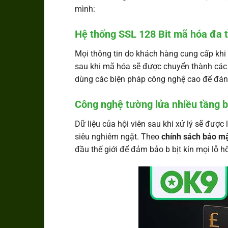
mình:
Hệ thống SSL 128 Bit mã hóa đa 
Mọi thông tin do khách hàng cung cấp khi 
sau khi mã hóa sẽ được chuyển thành các 
dùng các biện pháp công nghệ cao để đánh
Công nghệ tường lửa nhiều tầng 
Dữ liệu của hội viên sau khi xử lý sẽ được 
siêu nghiêm ngặt. Theo
chính sách bảo m
đầu thế giới để đảm bảo b bịt kín mọi lỗ hổ