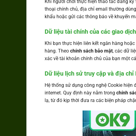
Khi người chơi thực hiện thao tác đăng ký
thoại chính chủ, địa chỉ email thường dùng
khẩu hoặc gửi các thông báo về khuyến mã
Dữ liệu tài chính của các giao dịch
Khi bạn thực hiện liên kết ngân hàng hoặc 
hàng. Theo
chính sách bảo mật
, các dữ l
xác về tài khoản chính chủ của bạn một cá
Dữ liệu lịch sử truy cập và địa chỉ 
Hệ thống sử dụng công nghệ Cookie hiện đạ
internet. Quy định này nằm trong
chính sá
lạ, từ đó kịp thời đưa ra các biện pháp ch