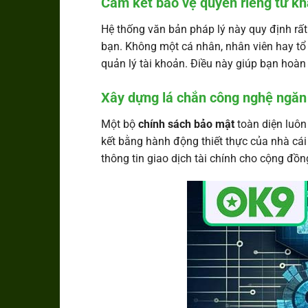
Cam kết bảo vệ quyền riêng tư kh
Hệ thống văn bản pháp lý này quy định rất
bạn. Không một cá nhân, nhân viên hay tổ 
quản lý tài khoản. Điều này giúp bạn hoàn
Xây dựng lá chắn công nghệ ngăn
Một bộ
chính sách bảo mật
toàn diện luôn
kết bằng hành động thiết thực của nhà cá
thông tin giao dịch tài chính cho cộng đồn