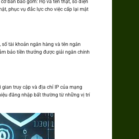
 cơ bản bao gồm: Họ và tên thật, số điện
ật, phục vụ đắc lực cho việc cấp lại mật
ền, số tài khoản ngân hàng và tên ngân
 đảm bảo tiền thưởng được giải ngân chính
 gian truy cập và địa chỉ IP của mạng
ệu đăng nhập bất thường từ những vị trí