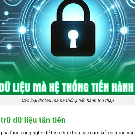
Các loại dữ liệu mà hệ thống tiến hành thu thập
rữ dữ liệu tân tiến
ng hạ tầng công nghệ để hiện thực hóa các cam kết có trong vă