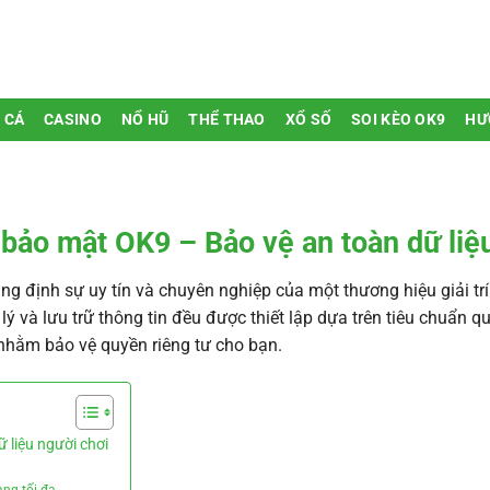
 CÁ
CASINO
NỔ HŨ
THỂ THAO
XỔ SỐ
SOI KÈO OK9
HƯ
bảo mật OK9 – Bảo vệ an toàn dữ liệ
ẳng định sự uy tín và chuyên nghiệp của một thương hiệu giải trí
 lý và lưu trữ thông tin đều được thiết lập dựa trên tiêu chuẩn 
 nhằm bảo vệ quyền riêng tư cho bạn.
 liệu người chơi