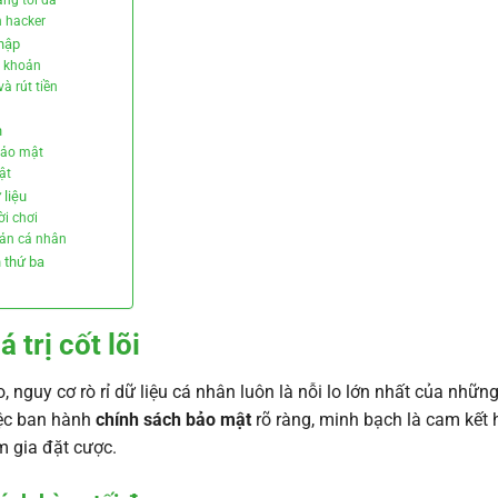
ng tối đa
 hacker
thập
i khoản
à rút tiền
n
bảo mật
mật
 liệu
ời chơi
oản cá nhân
n thứ ba
 trị cốt lõi
, nguy cơ rò rỉ dữ liệu cá nhân luôn là nỗi lo lớn nhất của những
iệc ban hành
chính sách bảo mật
rõ ràng, minh bạch là cam kết
m gia đặt cược.