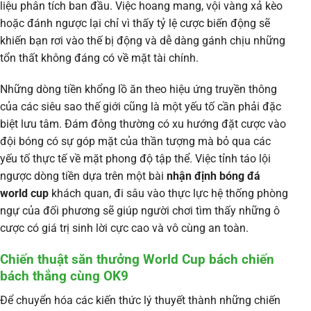
liệu phân tích ban đầu. Việc hoang mang, vội vàng xả kèo
hoặc đánh ngược lại chỉ vì thấy tỷ lệ cược biến động sẽ
khiến bạn rơi vào thế bị động và dễ dàng gánh chịu những
tổn thất không đáng có về mặt tài chính.
Những dòng tiền khổng lồ ăn theo hiệu ứng truyền thông
của các siêu sao thế giới cũng là một yếu tố cần phải đặc
biệt lưu tâm. Đám đông thường có xu hướng đặt cược vào
đội bóng có sự góp mặt của thần tượng mà bỏ qua các
yếu tố thực tế về mặt phong độ tập thể. Việc tỉnh táo lội
ngược dòng tiền dựa trên một bài
nhận định bóng đá
world cup
khách quan, đi sâu vào thực lực hệ thống phòng
ngự của đối phương sẽ giúp người chơi tìm thấy những ô
cược có giá trị sinh lời cực cao và vô cùng an toàn.
Chiến thuật săn thưởng World Cup bách chiến
bách thắng cùng OK9
Để chuyển hóa các kiến thức lý thuyết thành những chiến