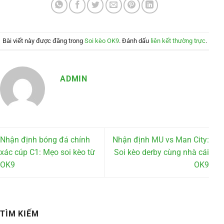
Bài viết này được đăng trong
Soi kèo OK9
. Đánh dấu
liên kết thường trực
.
ADMIN
Nhận định bóng đá chính
Nhận định MU vs Man City:
xác cúp C1: Mẹo soi kèo từ
Soi kèo derby cùng nhà cái
OK9
OK9
TÌM KIẾM