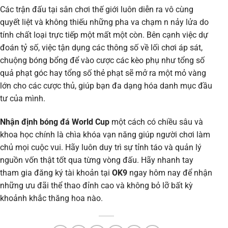
Các trận đấu tại sân chơi thế giới luôn diễn ra vô cùng
quyết liệt và không thiếu những pha va chạm n nảy lửa do
tính chất loại trực tiếp một mất một còn. Bên cạnh việc dự
đoán tỷ số, việc tận dụng các thông số về lối chơi áp sát,
chuộng bóng bổng để vào cược các kèo phụ như tổng số
quả phạt góc hay tổng số thẻ phạt sẽ mở ra một mỏ vàng
lớn cho các cược thủ, giúp bạn đa dạng hóa danh mục đầu
tư của mình.
Nhận định bóng đá World Cup
một cách có chiều sâu và
khoa học chính là chìa khóa vạn năng giúp người chơi làm
chủ mọi cuộc vui. Hãy luôn duy trì sự tỉnh táo và quản lý
nguồn vốn thật tốt qua từng vòng đấu. Hãy nhanh tay
tham gia đăng ký tài khoản tại
OK9
ngay hôm nay để nhận
những ưu đãi thể thao đỉnh cao và không bỏ lỡ bất kỳ
khoảnh khắc thăng hoa nào.