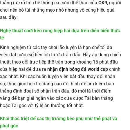
thắng rực rỡ trên hệ thống cá cược thể thao của
OK9
, người
chơi nên bỏ túi những mẹo nhỏ nhưng vô cùng hiệu quả
sau đây:
Nghệ thuật chơi kèo rung hiệp hai dựa trên diễn biến thực
tế
Kinh nghiệm từ các tay chơi lão luyện là hạn chế tối đa
việc đặt cược số tiền lớn trước trận đấu. Hãy áp dụng chiến
thuật theo dõi trực tiếp thế trận trong khoảng 15 phút đầu
của hiệp hai để đưa ra
nhận định bóng đá world cup
chính
xác nhất. Khi các huấn luyện viên bắt đầu thay đổi nhân
sự, thúc giục học trò dâng cao đội hình để tìm kiếm bàn
thắng định đoạt số phận trận đấu, đó mới là thời điểm
vàng để bạn giải ngân vào các cửa cược Tài bàn thắng
hoặc Tài góc với tỷ lệ ăn thưởng tốt nhất.
Khai thác triệt để các thị trường kèo phụ như thẻ phạt và
phạt góc