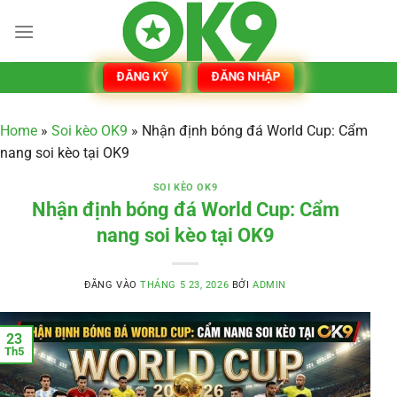
Bỏ
qua
nội
dung
ĐĂNG KÝ
ĐĂNG NHẬP
Home
»
Soi kèo OK9
»
Nhận định bóng đá World Cup: Cẩm
nang soi kèo tại OK9
SOI KÈO OK9
Nhận định bóng đá World Cup: Cẩm
nang soi kèo tại OK9
ĐĂNG VÀO
THÁNG 5 23, 2026
BỞI
ADMIN
23
Th5