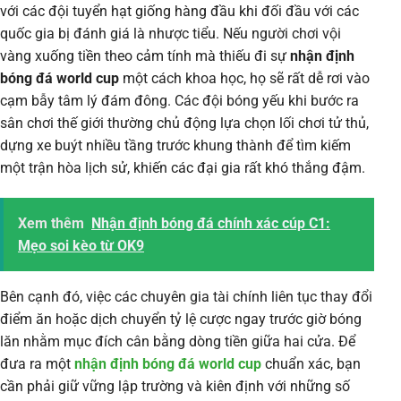
với các đội tuyển hạt giống hàng đầu khi đối đầu với các
quốc gia bị đánh giá là nhược tiểu. Nếu người chơi vội
vàng xuống tiền theo cảm tính mà thiếu đi sự
nhận định
bóng đá world cup
một cách khoa học, họ sẽ rất dễ rơi vào
cạm bẫy tâm lý đám đông. Các đội bóng yếu khi bước ra
sân chơi thế giới thường chủ động lựa chọn lối chơi tử thủ,
dựng xe buýt nhiều tầng trước khung thành để tìm kiếm
một trận hòa lịch sử, khiến các đại gia rất khó thắng đậm.
Xem thêm
Nhận định bóng đá chính xác cúp C1:
Mẹo soi kèo từ OK9
Bên cạnh đó, việc các chuyên gia tài chính liên tục thay đổi
điểm ăn hoặc dịch chuyển tỷ lệ cược ngay trước giờ bóng
lăn nhằm mục đích cân bằng dòng tiền giữa hai cửa. Để
đưa ra một
nhận định bóng đá world cup
chuẩn xác, bạn
cần phải giữ vững lập trường và kiên định với những số