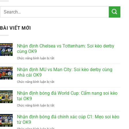
BÀI VIẾT MỚI
Nhận định Chelsea vs Tottenham: Soi kèo derby
cùng OK9
ở
Chức năng bình luận bị tắt
Nhận
định
Nhận định MU vs Man City: Soi kèo derby cùng
Chelsea
nhà cái OK9
vs
ở
Chức năng bình luận bị tắt
Tottenham:
Nhận
Soi
định
Nhận định bóng đá World Cup: Cẩm nang soi kèo
kèo
MU
derby
tại OK9
vs
cùng
ở
Chức năng bình luận bị tắt
Man
OK9
Nhận
City:
định
Nhận định bóng đá chính xác cúp C1: Mẹo soi kèo
Soi
bóng
kèo
từ OK9
đá
derby
ở