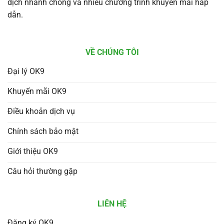
dịch nhanh chóng và nhiều chương trình khuyến mãi hấp
dẫn.
VỀ CHÚNG TÔI
Đại lý OK9
Khuyến mãi OK9
Điều khoản dịch vụ
Chính sách bảo mật
Giới thiệu OK9
Câu hỏi thường gặp
LIÊN HỆ
Đăng ký OK9