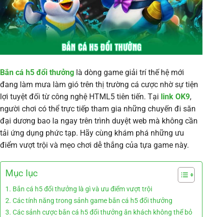
Bắn cá h5 đổi thưởng
là dòng game giải trí thế hệ mới
đang làm mưa làm gió trên thị trường cá cược nhờ sự tiện
lợi tuyệt đối từ công nghệ HTML5 tiên tiến. Tại
link
OK9
,
người chơi có thể trực tiếp tham gia những chuyến đi săn
đại dương bao la ngay trên trình duyệt web mà không cần
tải ứng dụng phức tạp. Hãy cùng khám phá những ưu
điểm vượt trội và mẹo chơi dễ thắng của tựa game này.
Mục lục
Bắn cá h5 đổi thưởng là gì và ưu điểm vượt trội
Các tính năng trong sảnh game bắn cá h5 đổi thưởng
Các sảnh cược bắn cá h5 đổi thưởng ăn khách không thể bỏ