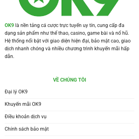
cái
OK9
là nền tảng cá cược trực tuyến uy tín, cung cấp đa
dạng sản phẩm như thể thao, casino, game bài và nổ hũ.
Hệ thống nổi bật với giao diện hiện đại, bảo mật cao, giao
dịch nhanh chóng và nhiều chương trình khuyến mãi hấp
dẫn.
VỀ CHÚNG TÔI
Đại lý OK9
Khuyến mãi OK9
Điều khoản dịch vụ
Chính sách bảo mật