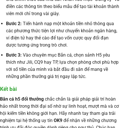
điền các thông tin theo biểu mẫu để tạo tài khoản thành
viên mới chỉ trong vài giây.
Bước 2:
Tiến hành nạp một khoản tiền nhỏ thông qua
các phương thức tiện lợi như chuyển khoản ngân hàng,
ví điện tử hay thẻ cào để tạo vốn cược quy đổi đạn
dược tương ứng trong trò chơi.
Bước 3:
Vào chuyên mục Bắn cá, chọn sảnh H5 yêu
thích như Jili, CQ9 hay TP, lựa chọn phòng chơi phù hợp
với số tiền của mình và bắt đầu đi săn để mang về
những phần thưởng giá trị ngay lập tức.
Kết bài
Bắn cá h5 đổi thưởng
chắc chắn là giải pháp giải trí hoàn
hảo nhất trong thời đại số nhờ sự linh hoạt, mượt mà và cơ
hội kiếm tiền không giới hạn. Hãy nhanh tay tham gia trải
nghiệm tại hệ thống uy tín
OK9
để nhận về những chương
trình ưu đãi độc quyền dành riêng cho ngư thủ. Chúc bạn