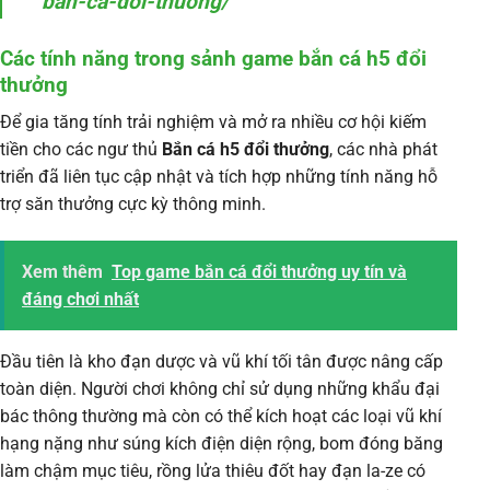
ban-ca-doi-thuong/
Các tính năng trong sảnh game bắn cá h5 đổi
thưởng
Để gia tăng tính trải nghiệm và mở ra nhiều cơ hội kiếm
tiền cho các ngư thủ
Bắn cá h5 đổi thưởng
, các nhà phát
triển đã liên tục cập nhật và tích hợp những tính năng hỗ
trợ săn thưởng cực kỳ thông minh.
Xem thêm
Top game bắn cá đổi thưởng uy tín và
đáng chơi nhất
Đầu tiên là kho đạn dược và vũ khí tối tân được nâng cấp
toàn diện. Người chơi không chỉ sử dụng những khẩu đại
bác thông thường mà còn có thể kích hoạt các loại vũ khí
hạng nặng như súng kích điện diện rộng, bom đóng băng
làm chậm mục tiêu, rồng lửa thiêu đốt hay đạn la-ze có