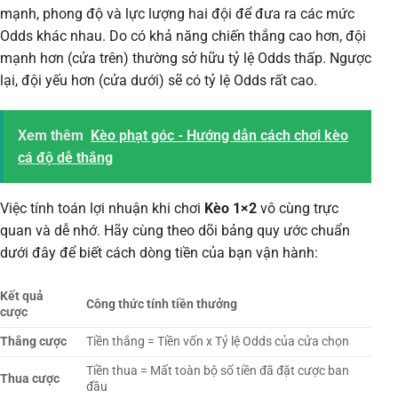
mạnh, phong độ và lực lượng hai đội để đưa ra các mức
Odds khác nhau. Do có khả năng chiến thắng cao hơn, đội
mạnh hơn (cửa trên) thường sở hữu tỷ lệ Odds thấp. Ngược
lại, đội yếu hơn (cửa dưới) sẽ có tỷ lệ Odds rất cao.
Xem thêm
Kèo phạt góc - Hướng dẫn cách chơi kèo
cá độ dễ thắng
Việc tính toán lợi nhuận khi chơi
Kèo 1×2
vô cùng trực
quan và dễ nhớ. Hãy cùng theo dõi bảng quy ước chuẩn
dưới đây để biết cách dòng tiền của bạn vận hành:
Kết quả
Công thức tính tiền thưởng
cược
Thắng cược
Tiền thắng = Tiền vốn x Tỷ lệ Odds của cửa chọn
Tiền thua = Mất toàn bộ số tiền đã đặt cược ban
Thua cược
đầu