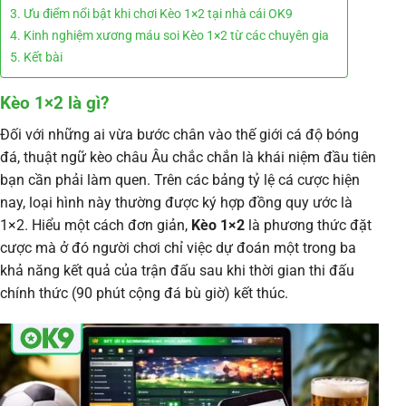
Ưu điểm nổi bật khi chơi Kèo 1×2 tại nhà cái OK9
Kinh nghiệm xương máu soi Kèo 1×2 từ các chuyên gia
Kết bài
Kèo 1×2 là gì?
Đối với những ai vừa bước chân vào thế giới cá độ bóng
đá, thuật ngữ kèo châu Âu chắc chắn là khái niệm đầu tiên
bạn cần phải làm quen. Trên các bảng tỷ lệ cá cược hiện
nay, loại hình này thường được ký hợp đồng quy ước là
1×2. Hiểu một cách đơn giản,
Kèo 1×2
là phương thức đặt
cược mà ở đó
người chơi chỉ việc dự đoán một trong ba
khả năng kết quả của
trận đấu sau khi thời gian thi đấu
chính thức (90 phút cộng đá bù giờ) kết thúc.