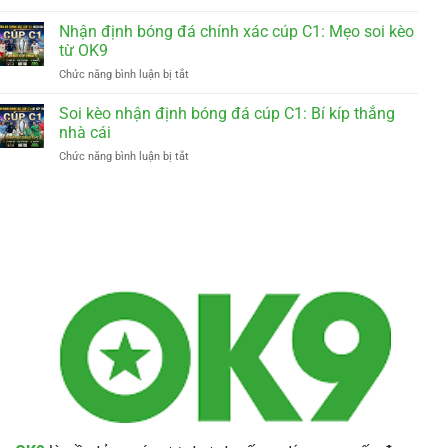
Nhận
City:
định
Nhận định bóng đá chính xác cúp C1: Mẹo soi kèo
Soi
bóng
kèo
từ OK9
đá
derby
ở
Chức năng bình luận bị tắt
World
cùng
Nhận
Cup:
nhà
định
Soi kèo nhận định bóng đá cúp C1: Bí kíp thắng
Cẩm
cái
bóng
nang
nhà cái
OK9
đá
soi
ở
Chức năng bình luận bị tắt
chính
kèo
Soi
xác
tại
kèo
cúp
OK9
nhận
C1:
định
Mẹo
bóng
soi
đá
kèo
cúp
từ
C1:
OK9
Bí
kíp
thắng
nhà
cái