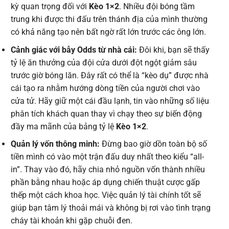
kỳ quan trọng đối với
Kèo 1×2
. Nhiều đội bóng tầm
trung khi được thi đấu trên thánh địa của mình thường
có khả năng tạo nên bất ngờ rất lớn trước các ông lớn.
Cảnh giác với bẫy Odds từ nhà cái:
Đôi khi, bạn sẽ thấy
tỷ lệ ăn thưởng của đội cửa dưới đột ngột giảm sâu
trước giờ bóng lăn. Đây rất có thể là “kèo dụ” được nhà
cái tạo ra nhằm hướng dòng tiền của người chơi vào
cửa tử. Hãy giữ một cái đầu lạnh, tin vào những số liệu
phân tích khách quan thay vì chạy theo sự biến động
đầy ma mãnh của bảng tỷ lệ
Kèo 1×2
.
Quản lý vốn thông minh:
Đừng bao giờ dồn toàn bộ số
tiền mình có vào một trận đấu duy nhất theo kiểu “all-
in”. Thay vào đó, hãy chia nhỏ nguồn vốn thành nhiều
phần bằng nhau hoặc áp dụng chiến thuật cược gấp
thếp một cách khoa học. Việc quản lý tài chính tốt sẽ
giúp bạn tâm lý thoải mái và không bị rơi vào tình trạng
cháy tài khoản khi gặp chuỗi đen.