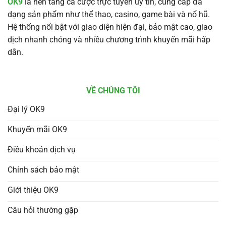
OK9
là nền tảng cá cược trực tuyến uy tín, cung cấp đa
dạng sản phẩm như thể thao, casino, game bài và nổ hũ.
Hệ thống nổi bật với giao diện hiện đại, bảo mật cao, giao
dịch nhanh chóng và nhiều chương trình khuyến mãi hấp
dẫn.
VỀ CHÚNG TÔI
Đại lý OK9
Khuyến mãi OK9
Điều khoản dịch vụ
Chính sách bảo mật
Giới thiệu OK9
Câu hỏi thường gặp