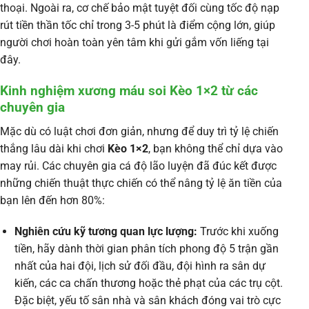
thoại. Ngoài ra, cơ chế bảo mật tuyệt đối cùng tốc độ nạp
rút tiền thần tốc chỉ trong 3-5 phút là điểm cộng lớn, giúp
người chơi hoàn toàn yên tâm khi gửi gắm vốn liếng tại
đây.
Kinh nghiệm xương máu soi Kèo 1×2 từ các
chuyên gia
Mặc dù có luật chơi đơn giản, nhưng để duy trì tỷ lệ chiến
thắng lâu dài khi chơi
Kèo 1×2
, bạn không thể chỉ dựa vào
may rủi. Các chuyên gia cá độ lão luyện đã đúc kết được
những chiến thuật thực chiến có thể nâng tỷ lệ ăn tiền của
bạn lên đến hơn 80%:
Nghiên cứu kỹ tương quan lực lượng:
Trước khi xuống
tiền, hãy dành thời gian phân tích phong độ 5 trận gần
nhất của hai đội, lịch sử đối đầu, đội hình ra sân dự
kiến, các ca chấn thương hoặc thẻ phạt của các trụ cột.
Đặc biệt, yếu tố sân nhà và sân khách đóng vai trò cực