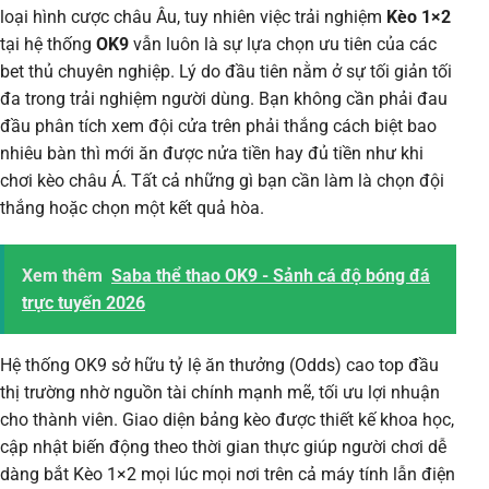
loại hình cược châu Âu, tuy nhiên việc trải nghiệm
Kèo 1×2
tại hệ thống
OK9
vẫn luôn là sự lựa chọn ưu tiên của các
bet thủ chuyên nghiệp. Lý do đầu tiên nằm ở sự tối giản tối
đa trong trải nghiệm người dùng. Bạn không cần phải đau
đầu phân tích xem đội cửa trên phải thắng cách biệt bao
nhiêu bàn thì mới ăn được nửa tiền hay đủ tiền như khi
chơi kèo châu Á. Tất cả những gì bạn cần làm là chọn đội
thắng hoặc chọn một kết quả hòa.
Xem thêm
Saba thể thao OK9 - Sảnh cá độ bóng đá
trực tuyến 2026
Hệ thống OK9 sở hữu tỷ lệ ăn thưởng (Odds) cao top đầu
thị trường nhờ nguồn tài chính mạnh mẽ, tối ưu lợi nhuận
cho thành viên. Giao diện bảng kèo được thiết kế khoa học,
cập nhật biến động theo thời gian thực giúp người chơi dễ
dàng bắt Kèo 1×2 mọi lúc mọi nơi trên cả máy tính lẫn điện