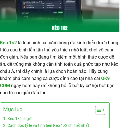
Kèo 1×2
là loại hình cá cược bóng đá kinh điển được hàng
triệu cựu binh lẫn tân thủ yêu thích nhờ luật chơi vô cùng
đơn giản. Nếu bạn đang tìm kiếm một hình thức cược dễ
ăn, dễ trúng mà không cần tính toán quá phức tạp như kèo
châu Á, thì đây chính là lựa chọn hoàn hảo. Hãy cùng
khám phá cẩm nang cá cược đỉnh cao tại nhà cái
OK9
COM
ngay hôm nay để không bỏ lỡ bất kỳ cơ hội hốt bạc
nào từ các giải đấu lớn.
Mục lục
Kèo 1×2 là gì?
Cách đọc tỷ lệ và tính tiền Kèo 1×2 chi tiết nhất