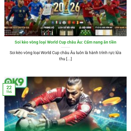
Soi kèo vòng loại World Cup châu Âu: Cẩm nang ăn tiền
Soi kèo vòng loại World Cup châu Âu luôn là hành trình rực lửa
thu [...]
22
Th5