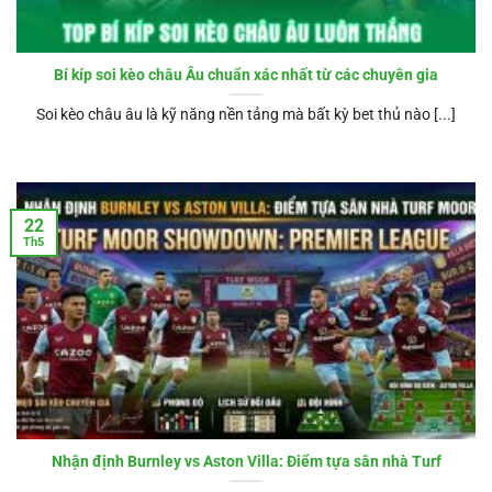
Bí kíp soi kèo châu Âu chuẩn xác nhất từ các chuyên gia
Soi kèo châu âu là kỹ năng nền tảng mà bất kỳ bet thủ nào [...]
22
Th5
Nhận định Burnley vs Aston Villa: Điểm tựa sân nhà Turf