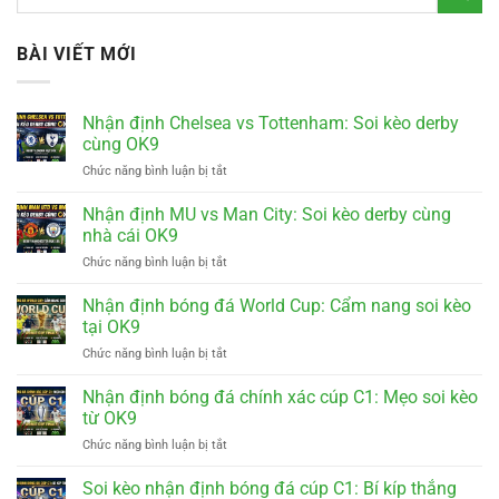
BÀI VIẾT MỚI
Nhận định Chelsea vs Tottenham: Soi kèo derby
cùng OK9
ở
Chức năng bình luận bị tắt
Nhận
định
Nhận định MU vs Man City: Soi kèo derby cùng
Chelsea
nhà cái OK9
vs
ở
Chức năng bình luận bị tắt
Tottenham:
Nhận
Soi
định
Nhận định bóng đá World Cup: Cẩm nang soi kèo
kèo
MU
derby
tại OK9
vs
cùng
ở
Chức năng bình luận bị tắt
Man
OK9
Nhận
City:
định
Nhận định bóng đá chính xác cúp C1: Mẹo soi kèo
Soi
bóng
kèo
từ OK9
đá
derby
ở
Chức năng bình luận bị tắt
World
cùng
Nhận
Cup:
nhà
định
Soi kèo nhận định bóng đá cúp C1: Bí kíp thắng
Cẩm
cái