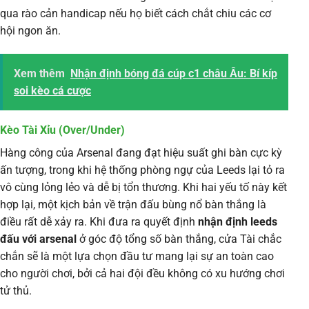
qua rào cản handicap nếu họ biết cách chắt chiu các cơ
hội ngon ăn.
Xem thêm
Nhận định bóng đá cúp c1 châu Âu: Bí kíp
soi kèo cá cược
Kèo Tài Xỉu (Over/Under)
Hàng công của Arsenal đang đạt hiệu suất ghi bàn cực kỳ
ấn tượng, trong khi hệ thống phòng ngự của Leeds lại tỏ ra
vô cùng lỏng lẻo và dễ bị tổn thương. Khi hai yếu tố này kết
hợp lại, một kịch bản về trận đấu bùng nổ bàn thắng là
điều rất dễ xảy ra. Khi đưa ra quyết định
nhận định leeds
đấu với arsenal
ở góc độ tổng số bàn thắng, cửa Tài chắc
chắn sẽ là một lựa chọn đầu tư mang lại sự an toàn cao
cho người chơi, bởi cả hai đội đều không có xu hướng chơi
tử thủ.