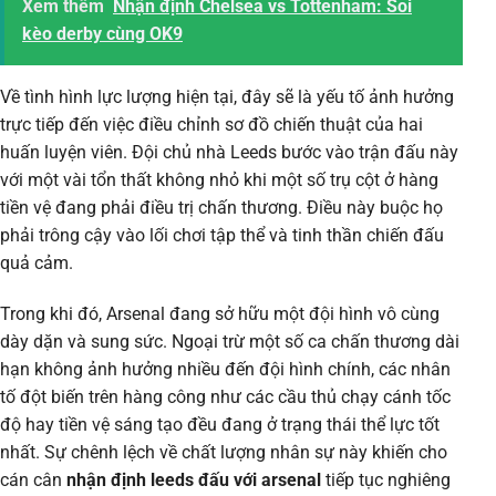
Xem thêm
Nhận định Chelsea vs Tottenham: Soi
kèo derby cùng OK9
Về tình hình lực lượng hiện tại, đây sẽ là yếu tố ảnh hưởng
trực tiếp đến việc điều chỉnh sơ đồ chiến thuật của hai
huấn luyện viên. Đội chủ nhà Leeds bước vào trận đấu này
với một vài tổn thất không nhỏ khi một số trụ cột ở hàng
tiền vệ đang phải điều trị chấn thương. Điều này buộc họ
phải trông cậy vào lối chơi tập thể và tinh thần chiến đấu
quả cảm.
Trong khi đó, Arsenal đang sở hữu một đội hình vô cùng
dày dặn và sung sức.
Ngoại trừ một số ca chấn thương dài
hạn không ảnh hưởng nhiều đến đội hình
chính, các nhân
tố đột biến trên hàng công như các cầu thủ chạy cánh tốc
độ hay tiền vệ sáng tạo đều đang ở trạng thái thể lực tốt
nhất. Sự chênh lệch về chất lượng nhân sự này khiến cho
cán cân
nhận định leeds đấu với arsenal
tiếp tục nghiêng