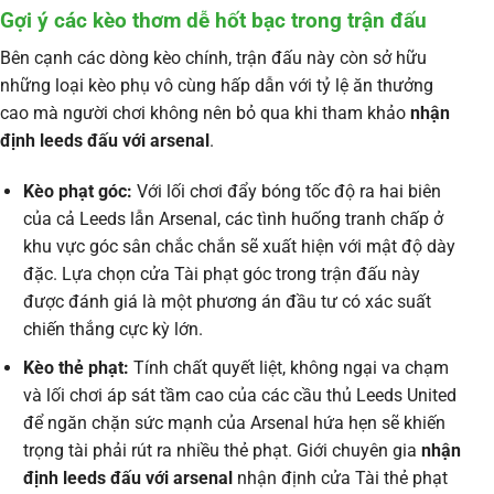
Gợi ý các kèo thơm dễ hốt bạc trong trận đấu
Bên cạnh các dòng kèo chính, trận đấu này còn sở hữu
những loại kèo phụ vô cùng hấp dẫn với tỷ lệ ăn thưởng
cao mà người chơi không nên bỏ qua khi tham khảo
nhận
định leeds đấu với arsenal
.
Kèo phạt góc:
Với lối chơi đẩy bóng tốc độ ra hai biên
của cả Leeds lẫn Arsenal, các tình huống tranh chấp ở
khu vực góc sân chắc chắn sẽ xuất hiện với mật độ dày
đặc. Lựa chọn cửa Tài phạt góc trong trận đấu này
được đánh giá là một phương án đầu tư có xác suất
chiến thắng cực kỳ lớn.
Kèo thẻ phạt:
Tính chất quyết liệt, không ngại va chạm
và lối chơi áp sát tầm cao của các cầu thủ Leeds United
để ngăn chặn sức mạnh của Arsenal hứa hẹn sẽ khiến
trọng tài phải rút ra nhiều thẻ phạt. Giới chuyên gia
nhận
định leeds đấu với arsenal
nhận định cửa Tài thẻ phạt