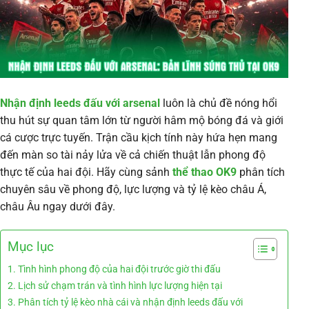
Nhận định leeds đấu với arsenal
luôn là chủ đề nóng hổi
thu hút sự quan tâm lớn từ người hâm mộ bóng đá và giới
cá cược trực tuyến. Trận cầu kịch tính này hứa hẹn mang
đến màn so tài nảy lửa về cả chiến thuật lẫn phong độ
thực tế của hai đội. Hãy cùng sảnh
thể thao
OK9
phân tích
chuyên sâu về phong độ, lực lượng và tỷ lệ kèo châu Á,
châu Âu ngay dưới đây.
Mục lục
Tình hình phong độ của hai đội trước giờ thi đấu
Lịch sử chạm trán và tình hình lực lượng hiện tại
Phân tích tỷ lệ kèo nhà cái và nhận định leeds đấu với