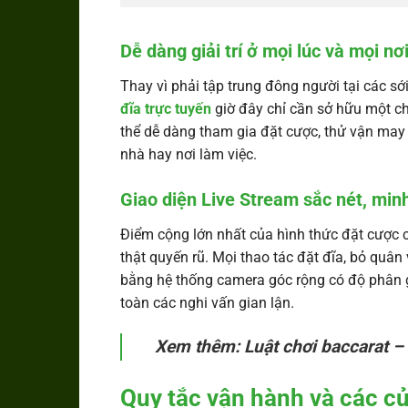
Dễ dàng giải trí ở mọi lúc và mọi nơ
Thay vì phải tập trung đông người tại các sới
đĩa trực tuyến
giờ đây chỉ cần sở hữu một ch
thể dễ dàng tham gia đặt cược, thử vận may
nhà hay nơi làm việc.
Giao diện Live Stream sắc nét, min
Điểm cộng lớn nhất của hình thức đặt cược c
thật quyến rũ. Mọi thao tác đặt đĩa, bỏ quân 
bằng hệ thống camera góc rộng có độ phân g
toàn các nghi vấn gian lận.
Xem thêm:
Luật chơi baccarat 
Quy tắc vận hành và các c