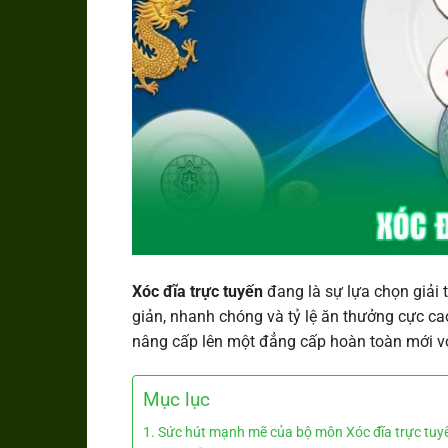
Xóc đĩa trực tuyến
đang là sự lựa chọn giải 
giản, nhanh chóng và tỷ lệ ăn thưởng cực cao
nâng cấp lên một đẳng cấp hoàn toàn mới vớ
Mục lục
Sức hút mạnh mẽ của bộ môn Xóc đĩa trực tuy