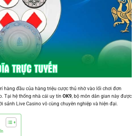
trí hàng đầu của hàng triệu cược thủ nhờ vào lối chơi đơn
. Tại hệ thống nhà cái uy tín
OK9
, bộ môn dân gian này được
i sảnh Live Casino vô cùng chuyên nghiệp và hiện đại.
ến