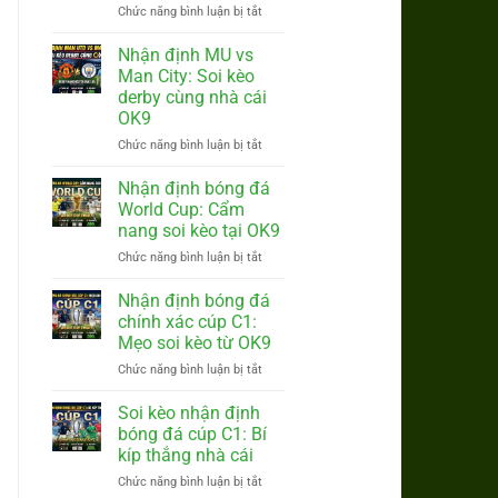
ở
Chức năng bình luận bị tắt
Nhận
định
Nhận định MU vs
Chelsea
Man City: Soi kèo
vs
derby cùng nhà cái
Tottenham:
OK9
Soi
kèo
ở
Chức năng bình luận bị tắt
derby
Nhận
cùng
định
Nhận định bóng đá
OK9
MU
World Cup: Cẩm
vs
nang soi kèo tại OK9
Man
ở
Chức năng bình luận bị tắt
City:
Nhận
Soi
định
kèo
Nhận định bóng đá
bóng
derby
chính xác cúp C1:
đá
cùng
Mẹo soi kèo từ OK9
World
nhà
ở
Chức năng bình luận bị tắt
Cup:
cái
Nhận
Cẩm
OK9
định
nang
Soi kèo nhận định
bóng
soi
bóng đá cúp C1: Bí
đá
kèo
kíp thắng nhà cái
chính
tại
ở
Chức năng bình luận bị tắt
xác
OK9