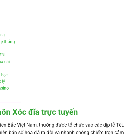
ủng
hệ thống
 đối
hà cái
a học
 lý
asino
ôn Xóc đĩa trực tuyến
iền Bắc Việt Nam, thường được tổ chức vào các dịp lễ Tết.
phiên bản số hóa đã ra đời và nhanh chóng chiếm trọn cảm