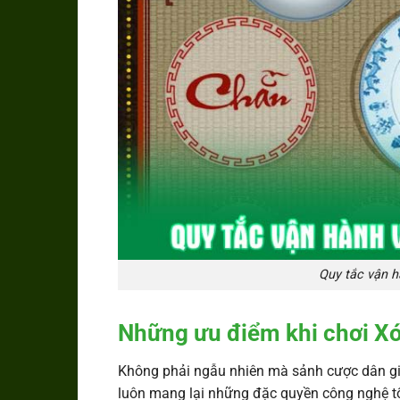
Quy tắc vận h
Những ưu điểm khi chơi Xóc
Không phải ngẫu nhiên mà sảnh cược dân gi
luôn mang lại những đặc quyền công nghệ tốt