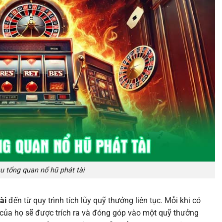
ệu tổng quan nổ hũ phát tài
ài
đến từ quy trình tích lũy quỹ thưởng liên tục. Mỗi khi có
 của họ sẽ được trích ra và đóng góp vào một quỹ thưởng