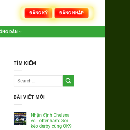
ĐĂNG KÝ
ĐĂNG NHẬP
ỚNG DẪN
TÌM KIẾM
BÀI VIẾT MỚI
Nhận định Chelsea
vs Tottenham: Soi
kèo derby cùng OK9