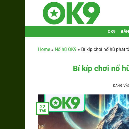
Bỏ
qua
nội
dung
OK9
BẮN
Home
»
Nổ hũ OK9
»
Bí kíp chơi nổ hũ phát t
Bí kíp chơi nổ h
ĐĂNG V
22
Th5