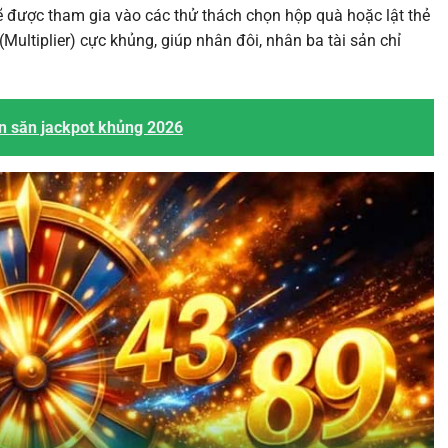
 được tham gia vào các thử thách chọn hộp quà hoặc lật thẻ
ultiplier) cực khủng, giúp nhân đôi, nhân ba tài sản chỉ
ền săn jackpot khủng 2026