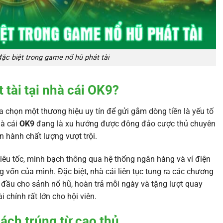
ặc biệt trong game nổ hũ phát tài
 tài tại nhà cái OK9?
a chọn một thương hiệu uy tín để gửi gắm dòng tiền là yếu tố
hà cái
OK9
đang là xu hướng được đông đảo cược thủ chuyên
n hành chất lượng vượt trội.
a siêu tốc, minh bạch thông qua hệ thống ngân hàng và ví điện
g vốn của mình. Đặc biệt, nhà cái liên tục tung ra các chương
đầu cho sảnh nổ hũ, hoàn trả mỗi ngày và tặng lượt quay
i chính rất lớn cho hội viên.
bách trúng từ cao thủ