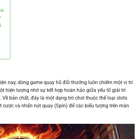
ài
?
ủ
 hiện nay, dòng game quay hũ đổi thưởng luôn chiếm một vị trí
ột hiện tượng nhờ sự kết hợp hoàn hảo giữa yếu tố giải trí
 Về bản chất, đây là một dạng trò chơi thuộc thể loại slots
ặt cược và nhấn nút quay (Spin) để các biểu tượng trên màn