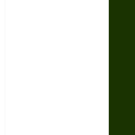
Soi
cúp
kèo
C1:
nhận
Mẹo
định
soi
bóng
kèo
đá
từ
cúp
OK9
C1:
Bí
kíp
thắng
nhà
cái